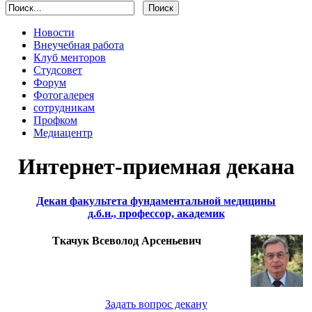
Новости
Внеучебная работа
Клуб менторов
Студсовет
Форум
Фотогалерея
сотрудникам
Профком
Медиацентр
Интернет-приемная декана
Декан факультета фундаментальной медицины
д.б.н., профессор, академик
Ткачук Всеволод Арсеньевич
Задать вопрос декану