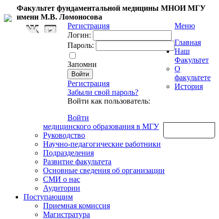
Факультет фундаментальной медицины МНОИ МГУ
имени М.В. Ломоносова
Регистрация
Меню
Логин:
Главная
Пароль:
Наш
Факультет
Запомни
О
факультете
Регистрация
История
Забыли свой пароль?
Войти как пользователь:
Войти
медицинского образования в МГУ
Обратная связь
Руководство
Научно-педагогические работники
Подразделения
Развитие факультета
Основные сведения об организации
СМИ о нас
Аудитории
Поступающим
Приемная комиссия
Магистратура