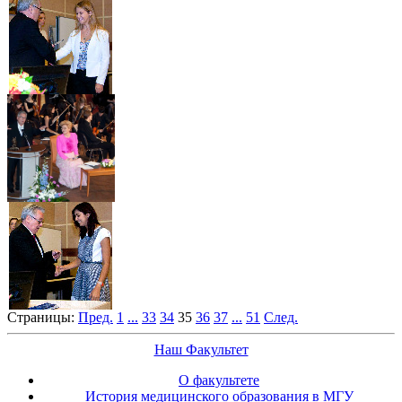
Страницы:
Пред.
1
...
33
34
35
36
37
...
51
След.
Наш Факультет
О факультете
История медицинского образования в МГУ