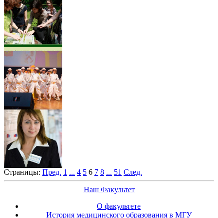
Страницы:
Пред.
1
...
4
5
6
7
8
...
51
След.
Наш Факультет
О факультете
История медицинского образования в МГУ