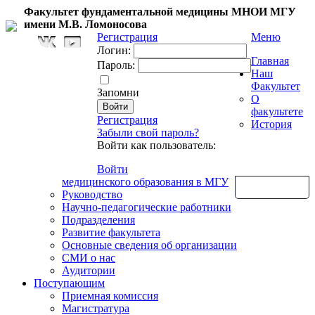
Факультет фундаментальной медицины МНОИ МГУ
имени М.В. Ломоносова
Регистрация
Меню
Логин:
Главная
Пароль:
Наш
Факультет
Запомни
О
факультете
Регистрация
История
Забыли свой пароль?
Войти как пользователь:
Войти
медицинского образования в МГУ
Обратная связь
Руководство
Научно-педагогические работники
Подразделения
Развитие факультета
Основные сведения об организации
СМИ о нас
Аудитории
Поступающим
Приемная комиссия
Магистратура