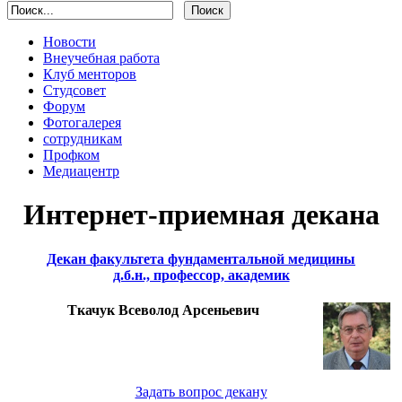
Новости
Внеучебная работа
Клуб менторов
Студсовет
Форум
Фотогалерея
сотрудникам
Профком
Медиацентр
Интернет-приемная декана
Декан факультета фундаментальной медицины
д.б.н., профессор, академик
Ткачук Всеволод Арсеньевич
Задать вопрос декану