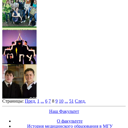
Страницы:
Пред.
1
...
6
7
8
9
10
...
51
След.
Наш Факультет
О факультете
История медицинского образования в МГУ