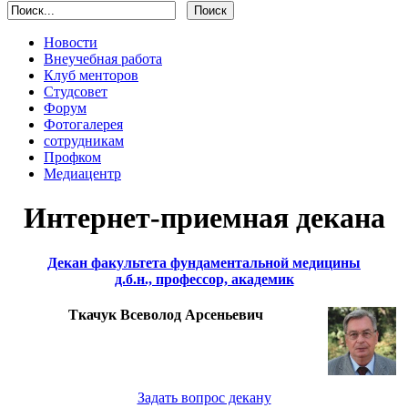
Новости
Внеучебная работа
Клуб менторов
Студсовет
Форум
Фотогалерея
сотрудникам
Профком
Медиацентр
Интернет-приемная декана
Декан факультета фундаментальной медицины
д.б.н., профессор, академик
Ткачук Всеволод Арсеньевич
Задать вопрос декану