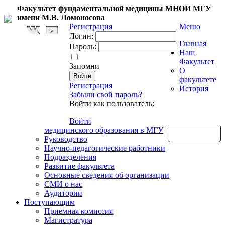
Факультет фундаментальной медицины МНОИ МГУ
имени М.В. Ломоносова
Регистрация
Меню
Логин:
Главная
Пароль:
Наш
Факультет
Запомни
О
факультете
Регистрация
История
Забыли свой пароль?
Войти как пользователь:
Войти
медицинского образования в МГУ
Обратная связь
Руководство
Научно-педагогические работники
Подразделения
Развитие факультета
Основные сведения об организации
СМИ о нас
Аудитории
Поступающим
Приемная комиссия
Магистратура