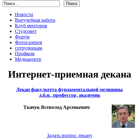
Новости
Внеучебная работа
Клуб менторов
Студсовет
Форум
Фотогалерея
сотрудникам
Профком
Медиацентр
Интернет-приемная декана
Декан факультета фундаментальной медицины
д.б.н., профессор, академик
Ткачук Всеволод Арсеньевич
Задать вопрос декану