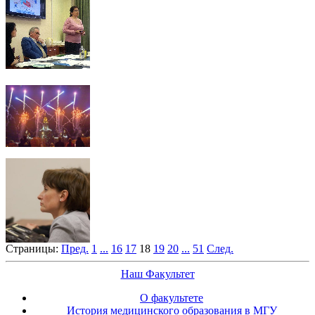
Страницы:
Пред.
1
...
16
17
18
19
20
...
51
След.
Наш Факультет
О факультете
История медицинского образования в МГУ