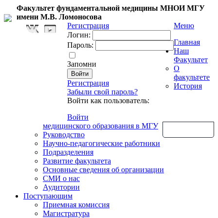
Факультет фундаментальной медицины МНОИ МГУ
имени М.В. Ломоносова
Регистрация
Меню
Логин:
Главная
Пароль:
Наш
Факультет
Запомни
О
факультете
Регистрация
История
Забыли свой пароль?
Войти как пользователь:
Войти
медицинского образования в МГУ
Обратная связь
Руководство
Научно-педагогические работники
Подразделения
Развитие факультета
Основные сведения об организации
СМИ о нас
Аудитории
Поступающим
Приемная комиссия
Магистратура