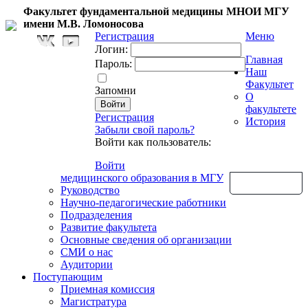
Факультет фундаментальной медицины МНОИ МГУ
имени М.В. Ломоносова
Регистрация
Меню
Логин:
Главная
Пароль:
Наш
Факультет
Запомни
О
факультете
Регистрация
История
Забыли свой пароль?
Войти как пользователь:
Войти
медицинского образования в МГУ
Обратная связь
Руководство
Научно-педагогические работники
Подразделения
Развитие факультета
Основные сведения об организации
СМИ о нас
Аудитории
Поступающим
Приемная комиссия
Магистратура