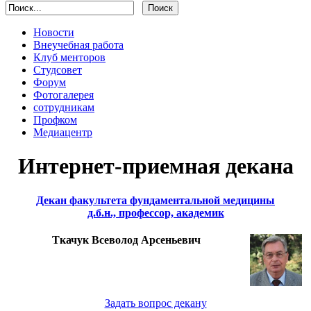
Новости
Внеучебная работа
Клуб менторов
Студсовет
Форум
Фотогалерея
сотрудникам
Профком
Медиацентр
Интернет-приемная декана
Декан факультета фундаментальной медицины
д.б.н., профессор, академик
Ткачук Всеволод Арсеньевич
Задать вопрос декану