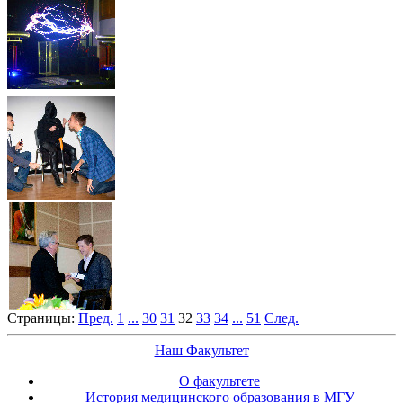
Страницы:
Пред.
1
...
30
31
32
33
34
...
51
След.
Наш Факультет
О факультете
История медицинского образования в МГУ