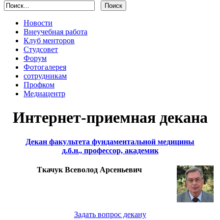
Новости
Внеучебная работа
Клуб менторов
Студсовет
Форум
Фотогалерея
сотрудникам
Профком
Медиацентр
Интернет-приемная декана
Декан факультета фундаментальной медицины
д.б.н., профессор, академик
Ткачук Всеволод Арсеньевич
Задать вопрос декану