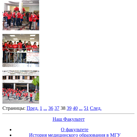
Страницы:
Пред.
1
...
36
37
38
39
40
...
51
След.
Наш Факультет
О факультете
История медицинского образования в МГУ