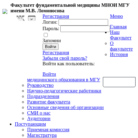
Факультет фундаментальной медицины МНОИ МГУ
имени М.В. Ломоносова
Регистрация
Меню
Логин:
Главная
Пароль:
Наш
Факультет
Запомни
О
факультете
Регистрация
История
Забыли свой пароль?
Войти как пользователь:
Войти
медицинского образования в МГУ
Обратная связь
Руководство
Научно-педагогические работники
Подразделения
Развитие факультета
Основные сведения об организации
СМИ о нас
Аудитории
Поступающим
Приемная комиссия
Магистратура