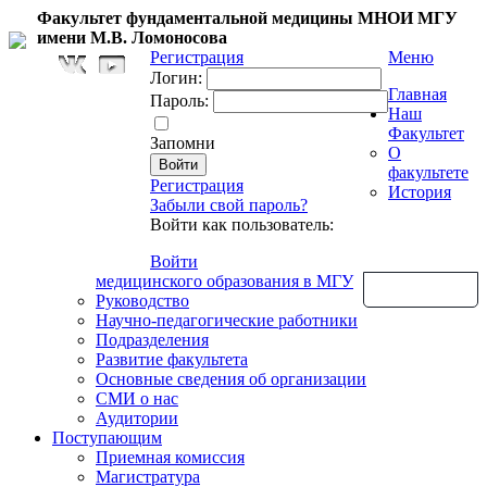
Факультет фундаментальной медицины МНОИ МГУ
имени М.В. Ломоносова
Регистрация
Меню
Логин:
Главная
Пароль:
Наш
Факультет
Запомни
О
факультете
Регистрация
История
Забыли свой пароль?
Войти как пользователь:
Войти
медицинского образования в МГУ
Обратная связь
Руководство
Научно-педагогические работники
Подразделения
Развитие факультета
Основные сведения об организации
СМИ о нас
Аудитории
Поступающим
Приемная комиссия
Магистратура