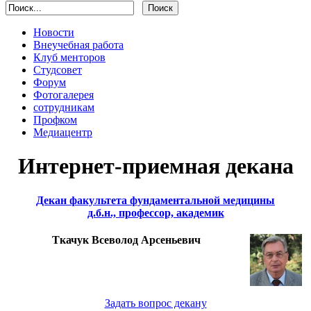
Новости
Внеучебная работа
Клуб менторов
Студсовет
Форум
Фотогалерея
сотрудникам
Профком
Медиацентр
Интернет-приемная декана
Декан факультета фундаментальной медицины
д.б.н., профессор, академик
Ткачук Всеволод Арсеньевич
Задать вопрос декану