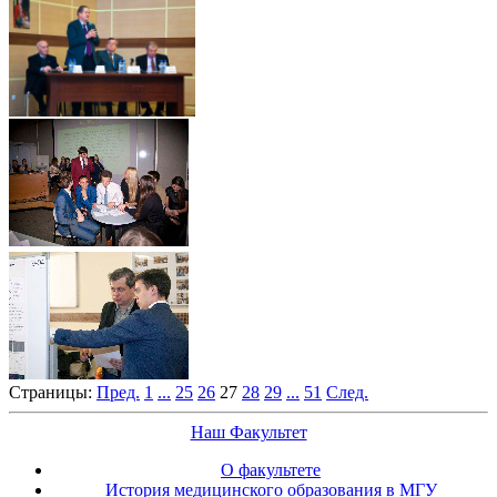
Страницы:
Пред.
1
...
25
26
27
28
29
...
51
След.
Наш Факультет
О факультете
История медицинского образования в МГУ