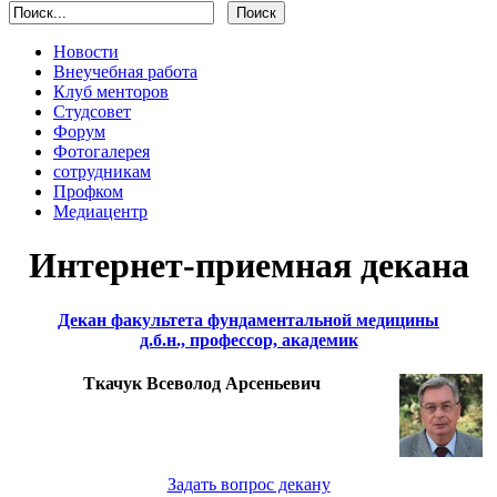
Новости
Внеучебная работа
Клуб менторов
Студсовет
Форум
Фотогалерея
сотрудникам
Профком
Медиацентр
Интернет-приемная декана
Декан факультета фундаментальной медицины
д.б.н., профессор, академик
Ткачук Всеволод Арсеньевич
Задать вопрос декану