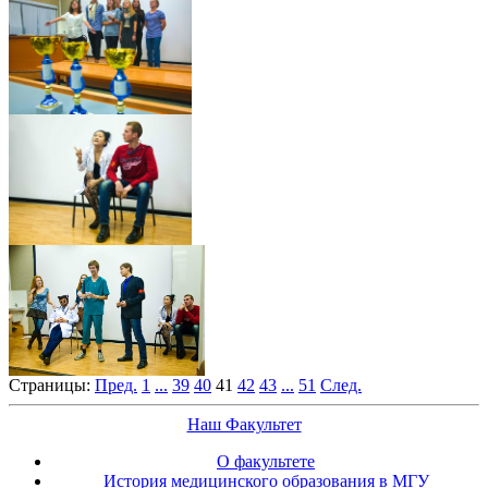
Страницы:
Пред.
1
...
39
40
41
42
43
...
51
След.
Наш Факультет
О факультете
История медицинского образования в МГУ