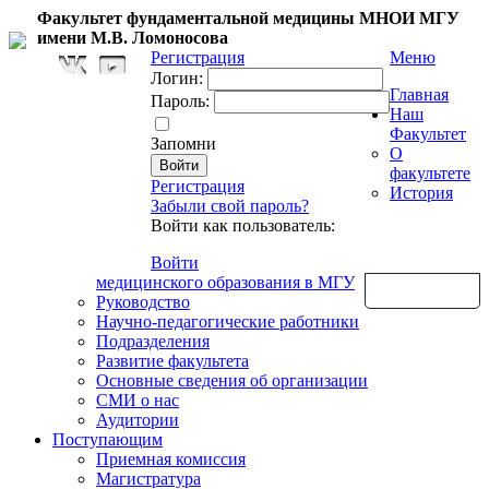
Факультет фундаментальной медицины МНОИ МГУ
имени М.В. Ломоносова
Регистрация
Меню
Логин:
Главная
Пароль:
Наш
Факультет
Запомни
О
факультете
Регистрация
История
Забыли свой пароль?
Войти как пользователь:
Войти
медицинского образования в МГУ
Обратная связь
Руководство
Научно-педагогические работники
Подразделения
Развитие факультета
Основные сведения об организации
СМИ о нас
Аудитории
Поступающим
Приемная комиссия
Магистратура