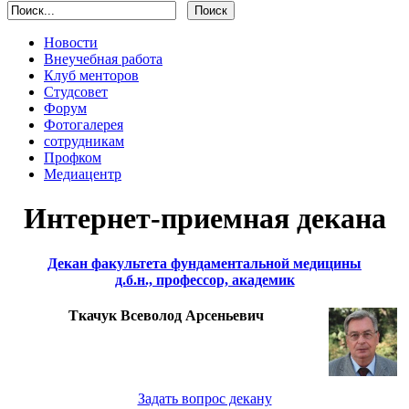
Новости
Внеучебная работа
Клуб менторов
Студсовет
Форум
Фотогалерея
сотрудникам
Профком
Медиацентр
Интернет-приемная декана
Декан факультета фундаментальной медицины
д.б.н., профессор, академик
Ткачук Всеволод Арсеньевич
Задать вопрос декану