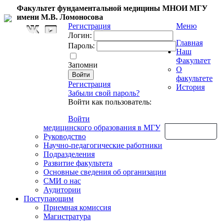
Факультет фундаментальной медицины МНОИ МГУ
имени М.В. Ломоносова
Регистрация
Меню
Логин:
Главная
Пароль:
Наш
Факультет
Запомни
О
факультете
Регистрация
История
Забыли свой пароль?
Войти как пользователь:
Войти
медицинского образования в МГУ
Обратная связь
Руководство
Научно-педагогические работники
Подразделения
Развитие факультета
Основные сведения об организации
СМИ о нас
Аудитории
Поступающим
Приемная комиссия
Магистратура