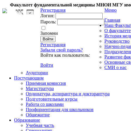
Факультет фундаментальной медицины МНОИ МГУ име
Регистрация
Меню
Логин:
Главная
Пароль:
Наш Факульт
О факультете
Запомни
История мед
Руководство
Регистрация
Научно-педа
Забыли свой пароль?
Подразделен
Войти как пользователь:
Развитие фак
Основные св
Войти
СМИ о нас
Аудитории
Поступающим
Приемная комиссия
Магистратура
Ординатура, аспирантура и докторантура
Подготовительные курсы
Работа со школами
Профориентация для школьников
Общежитие
Образование
Учебная часть
Специалитет