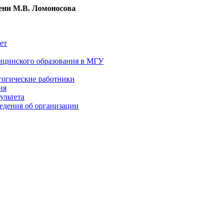
ни М.В. Ломоносова
ет
ицинского образования в МГУ
гогические работники
ия
ультета
едения об организации