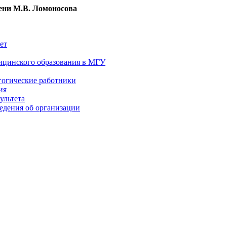
ни М.В. Ломоносова
ет
ицинского образования в МГУ
гогические работники
ия
ультета
едения об организации