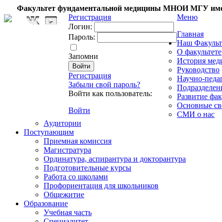
Факультет фундаментальной медицины МНОИ МГУ име
Регистрация
Меню
Логин:
Главная
Пароль:
Наш Факульт
О факультете
Запомни
История мед
Руководство
Регистрация
Научно-педа
Забыли свой пароль?
Подразделен
Войти как пользователь:
Развитие фак
Основные св
Войти
СМИ о нас
Аудитории
Поступающим
Приемная комиссия
Магистратура
Ординатура, аспирантура и докторантура
Подготовительные курсы
Работа со школами
Профориентация для школьников
Общежитие
Образование
Учебная часть
Специалитет