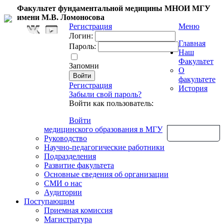
Факультет фундаментальной медицины МНОИ МГУ
имени М.В. Ломоносова
Регистрация
Меню
Логин:
Главная
Пароль:
Наш
Факультет
Запомни
О
факультете
Регистрация
История
Забыли свой пароль?
Войти как пользователь:
Войти
медицинского образования в МГУ
Обратная связь
Руководство
Научно-педагогические работники
Подразделения
Развитие факультета
Основные сведения об организации
СМИ о нас
Аудитории
Поступающим
Приемная комиссия
Магистратура