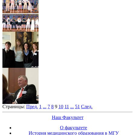
Страницы:
Пред.
1
...
7
8
9
10
11
...
51
След.
Наш Факультет
О факультете
История медицинского образования в МГУ