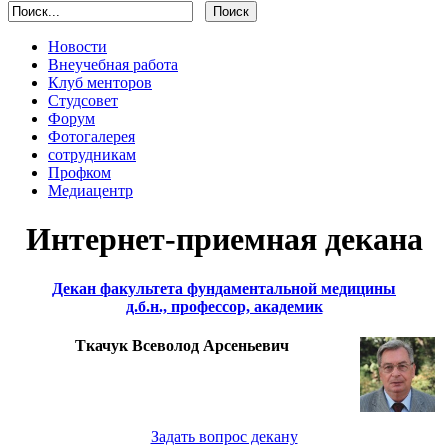
Новости
Внеучебная работа
Клуб менторов
Студсовет
Форум
Фотогалерея
сотрудникам
Профком
Медиацентр
Интернет-приемная декана
Декан факультета фундаментальной медицины
д.б.н., профессор, академик
Ткачук Всеволод Арсеньевич
Задать вопрос декану