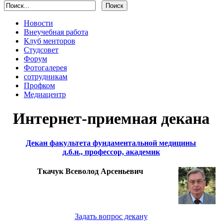
Новости
Внеучебная работа
Клуб менторов
Студсовет
Форум
Фотогалерея
сотрудникам
Профком
Медиацентр
Интернет-приемная декана
Декан факультета фундаментальной медицины
д.б.н., профессор, академик
Ткачук Всеволод Арсеньевич
Задать вопрос декану