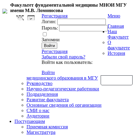
Факультет фундаментальной медицины МНОИ МГУ
имени М.В. Ломоносова
Регистрация
Меню
Логин:
Главная
Пароль:
Наш
Факультет
Запомни
О
факультете
Регистрация
История
Забыли свой пароль?
Войти как пользователь:
Войти
медицинского образования в МГУ
Обратная связь
Руководство
Научно-педагогические работники
Подразделения
Развитие факультета
Основные сведения об организации
СМИ о нас
Аудитории
Поступающим
Приемная комиссия
Магистратура