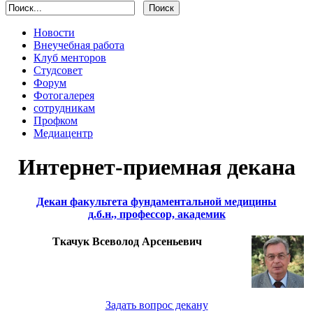
Новости
Внеучебная работа
Клуб менторов
Студсовет
Форум
Фотогалерея
сотрудникам
Профком
Медиацентр
Интернет-приемная декана
Декан факультета фундаментальной медицины
д.б.н., профессор, академик
Ткачук Всеволод Арсеньевич
Задать вопрос декану