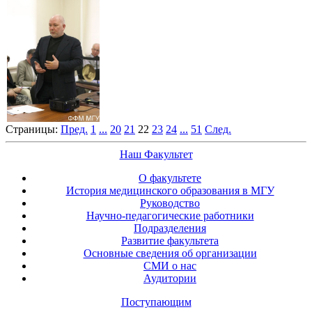
Страницы:
Пред.
1
...
20
21
22
23
24
...
51
След.
Наш Факультет
О факультете
История медицинского образования в МГУ
Руководство
Научно-педагогические работники
Подразделения
Развитие факультета
Основные сведения об организации
СМИ о нас
Аудитории
Поступающим