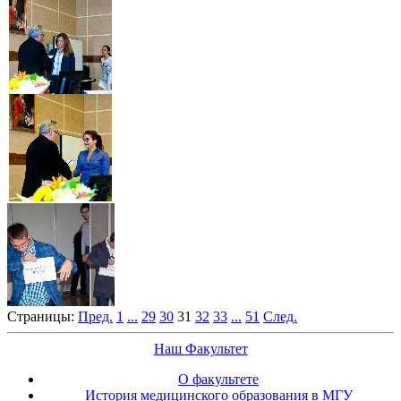
Страницы:
Пред.
1
...
29
30
31
32
33
...
51
След.
Наш Факультет
О факультете
История медицинского образования в МГУ