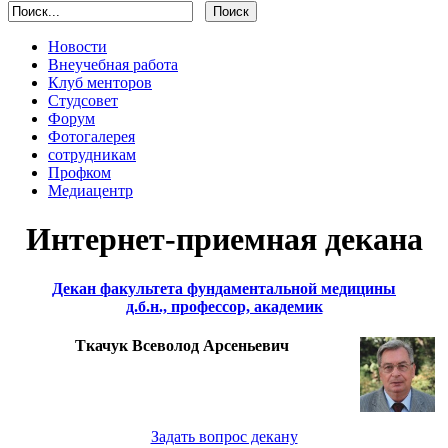
Новости
Внеучебная работа
Клуб менторов
Студсовет
Форум
Фотогалерея
сотрудникам
Профком
Медиацентр
Интернет-приемная декана
Декан факультета фундаментальной медицины
д.б.н., профессор, академик
Ткачук Всеволод Арсеньевич
Задать вопрос декану