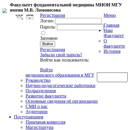
Факультет фундаментальной медицины МНОИ МГУ
имени М.В. Ломоносова
Регистрация
Меню
Логин:
Главная
Пароль:
Наш
Факультет
Запомни
О
факультете
Регистрация
История
Забыли свой пароль?
Войти как пользователь:
Войти
медицинского образования в МГУ
Обратная связь
Руководство
Научно-педагогические работники
Подразделения
Развитие факультета
Основные сведения об организации
СМИ о нас
Аудитории
Поступающим
Приемная комиссия
Магистратура