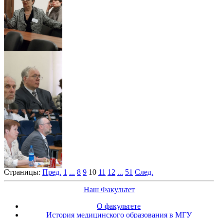
Страницы:
Пред.
1
...
8
9
10
11
12
...
51
След.
Наш Факультет
О факультете
История медицинского образования в МГУ