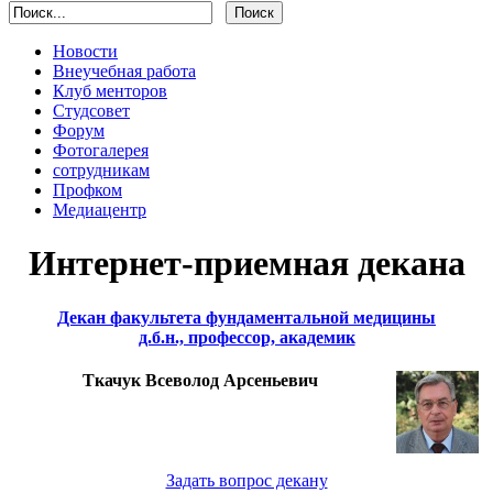
Новости
Внеучебная работа
Клуб менторов
Студсовет
Форум
Фотогалерея
сотрудникам
Профком
Медиацентр
Интернет-приемная декана
Декан факультета фундаментальной медицины
д.б.н., профессор, академик
Ткачук Всеволод Арсеньевич
Задать вопрос декану