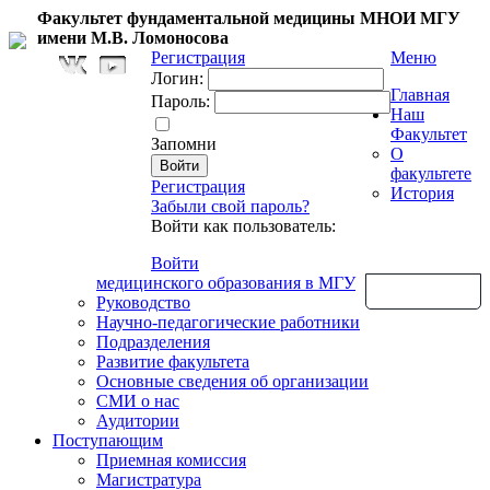
Факультет фундаментальной медицины МНОИ МГУ
имени М.В. Ломоносова
Регистрация
Меню
Логин:
Главная
Пароль:
Наш
Факультет
Запомни
О
факультете
Регистрация
История
Забыли свой пароль?
Войти как пользователь:
Войти
медицинского образования в МГУ
Обратная связь
Руководство
Научно-педагогические работники
Подразделения
Развитие факультета
Основные сведения об организации
СМИ о нас
Аудитории
Поступающим
Приемная комиссия
Магистратура