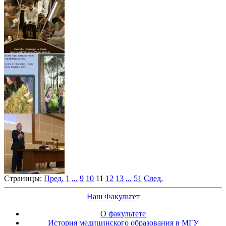
Страницы:
Пред.
1
...
9
10
11
12
13
...
51
След.
Наш Факультет
О факультете
История медицинского образования в МГУ