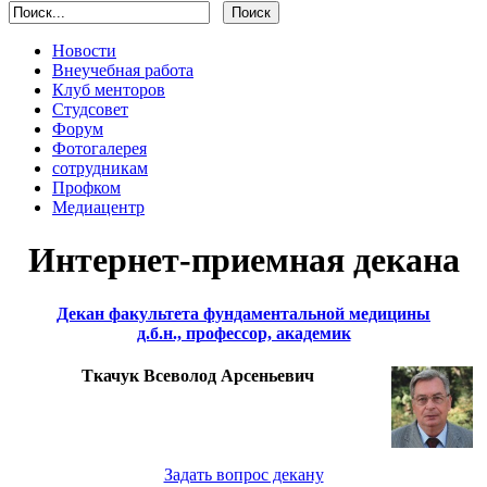
Новости
Внеучебная работа
Клуб менторов
Студсовет
Форум
Фотогалерея
сотрудникам
Профком
Медиацентр
Интернет-приемная декана
Декан факультета фундаментальной медицины
д.б.н., профессор, академик
Ткачук Всеволод Арсеньевич
Задать вопрос декану