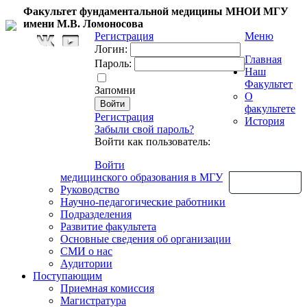
Факультет фундаментальной медицины МНОИ МГУ
имени М.В. Ломоносова
Регистрация
Меню
Логин:
Главная
Пароль:
Наш
Факультет
Запомни
О
факультете
Регистрация
История
Забыли свой пароль?
Войти как пользователь:
Войти
медицинского образования в МГУ
Обратная связь
Руководство
Научно-педагогические работники
Подразделения
Развитие факультета
Основные сведения об организации
СМИ о нас
Аудитории
Поступающим
Приемная комиссия
Магистратура