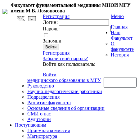
Факультет фундаментальной медицины МНОИ МГУ
имени М.В. Ломоносова
Регистрация
Меню
Логин:
Главная
Пароль:
Наш
Факультет
Запомни
О
факультете
Регистрация
История
Забыли свой пароль?
Войти как пользователь:
Войти
медицинского образования в МГУ
Обратная связь
Руководство
Научно-педагогические работники
Подразделения
Развитие факультета
Основные сведения об организации
СМИ о нас
Аудитории
Поступающим
Приемная комиссия
Магистратура