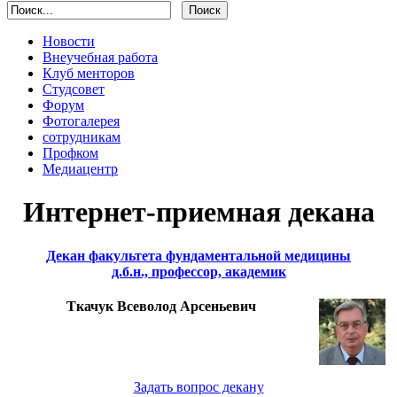
Новости
Внеучебная работа
Клуб менторов
Студсовет
Форум
Фотогалерея
сотрудникам
Профком
Медиацентр
Интернет-приемная декана
Декан факультета фундаментальной медицины
д.б.н., профессор, академик
Ткачук Всеволод Арсеньевич
Задать вопрос декану