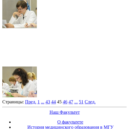
Страницы:
Пред.
1
...
43
44
45
46
47
...
51
След.
Наш Факультет
О факультете
История медицинского образования в МГУ