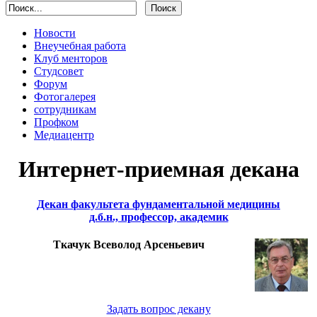
Новости
Внеучебная работа
Клуб менторов
Студсовет
Форум
Фотогалерея
сотрудникам
Профком
Медиацентр
Интернет-приемная декана
Декан факультета фундаментальной медицины
д.б.н., профессор, академик
Ткачук Всеволод Арсеньевич
Задать вопрос декану