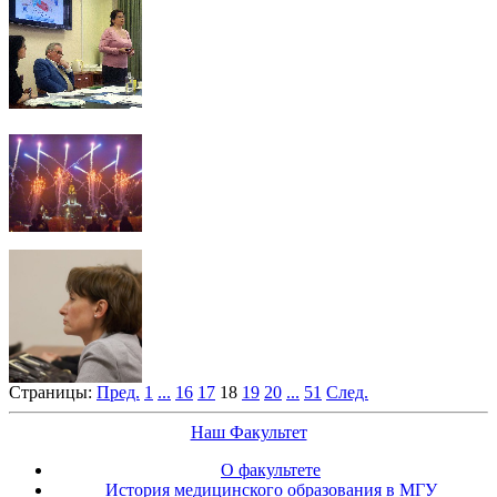
Страницы:
Пред.
1
...
16
17
18
19
20
...
51
След.
Наш Факультет
О факультете
История медицинского образования в МГУ