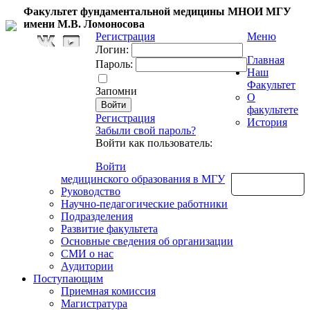
Факультет фундаментальной медицины МНОИ МГУ
имени М.В. Ломоносова
Регистрация
Меню
Логин:
Главная
Пароль:
Наш
Факультет
Запомни
О
факультете
Регистрация
История
Забыли свой пароль?
Войти как пользователь:
Войти
медицинского образования в МГУ
Обратная связь
Руководство
Научно-педагогические работники
Подразделения
Развитие факультета
Основные сведения об организации
СМИ о нас
Аудитории
Поступающим
Приемная комиссия
Магистратура