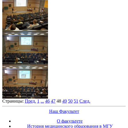
Страницы:
Пред.
1
...
46
47
48
49
50
51
След.
Наш Факультет
О факультете
История медицинского образования в МГУ