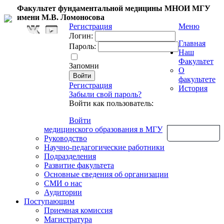
Факультет фундаментальной медицины МНОИ МГУ
имени М.В. Ломоносова
Регистрация
Меню
Логин:
Главная
Пароль:
Наш
Факультет
Запомни
О
факультете
Регистрация
История
Забыли свой пароль?
Войти как пользователь:
Войти
медицинского образования в МГУ
Обратная связь
Руководство
Научно-педагогические работники
Подразделения
Развитие факультета
Основные сведения об организации
СМИ о нас
Аудитории
Поступающим
Приемная комиссия
Магистратура