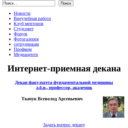
Новости
Внеучебная работа
Клуб менторов
Студсовет
Форум
Фотогалерея
сотрудникам
Профком
Медиацентр
Интернет-приемная декана
Декан факультета фундаментальной медицины
д.б.н., профессор, академик
Ткачук Всеволод Арсеньевич
Задать вопрос декану