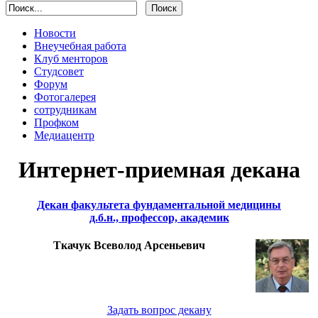
Новости
Внеучебная работа
Клуб менторов
Студсовет
Форум
Фотогалерея
сотрудникам
Профком
Медиацентр
Интернет-приемная декана
Декан факультета фундаментальной медицины
д.б.н., профессор, академик
Ткачук Всеволод Арсеньевич
Задать вопрос декану