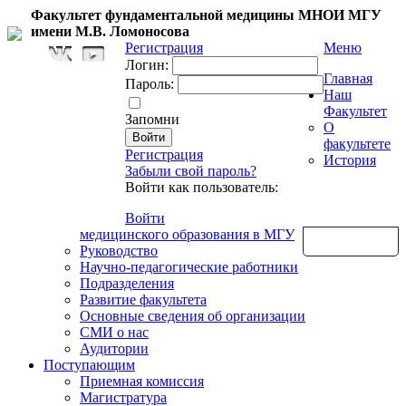
Факультет фундаментальной медицины МНОИ МГУ
имени М.В. Ломоносова
Регистрация
Меню
Логин:
Главная
Пароль:
Наш
Факультет
Запомни
О
факультете
Регистрация
История
Забыли свой пароль?
Войти как пользователь:
Войти
медицинского образования в МГУ
Обратная связь
Руководство
Научно-педагогические работники
Подразделения
Развитие факультета
Основные сведения об организации
СМИ о нас
Аудитории
Поступающим
Приемная комиссия
Магистратура