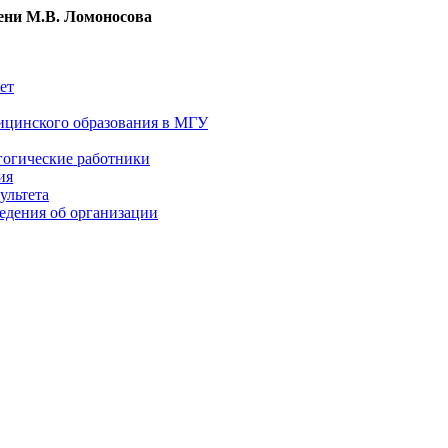
ни М.В. Ломоносова
ет
ицинского образования в МГУ
гогические работники
ия
ультета
едения об организации