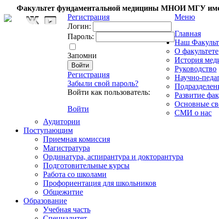
Факультет фундаментальной медицины МНОИ МГУ име
Регистрация
Меню
Логин:
Главная
Пароль:
Наш Факульт
О факультете
Запомни
История мед
Руководство
Регистрация
Научно-педа
Забыли свой пароль?
Подразделен
Войти как пользователь:
Развитие фак
Основные св
Войти
СМИ о нас
Аудитории
Поступающим
Приемная комиссия
Магистратура
Ординатура, аспирантура и докторантура
Подготовительные курсы
Работа со школами
Профориентация для школьников
Общежитие
Образование
Учебная часть
Специалитет