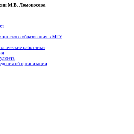
ни М.В. Ломоносова
ет
ицинского образования в МГУ
гогические работники
ия
ультета
едения об организации