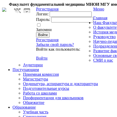
Факультет фундаментальной медицины МНОИ МГУ име
Регистрация
Меню
Логин:
Главная
Пароль:
Наш Факульт
О факультете
Запомни
История мед
Руководство
Регистрация
Научно-педа
Забыли свой пароль?
Подразделен
Войти как пользователь:
Развитие фак
Основные св
Войти
СМИ о нас
Аудитории
Поступающим
Приемная комиссия
Магистратура
Ординатура, аспирантура и докторантура
Подготовительные курсы
Работа со школами
Профориентация для школьников
Общежитие
Образование
Учебная часть
Специалитет