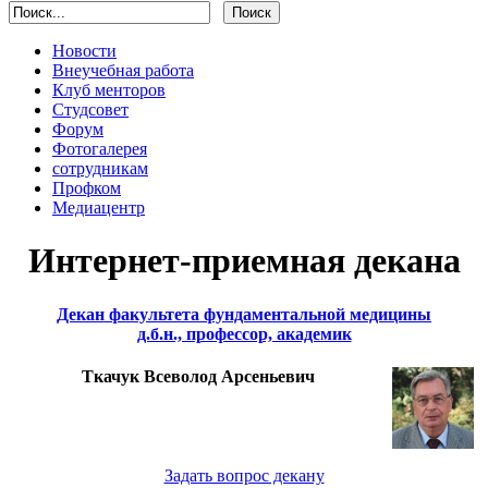
Новости
Внеучебная работа
Клуб менторов
Студсовет
Форум
Фотогалерея
сотрудникам
Профком
Медиацентр
Интернет-приемная декана
Декан факультета фундаментальной медицины
д.б.н., профессор, академик
Ткачук Всеволод Арсеньевич
Задать вопрос декану