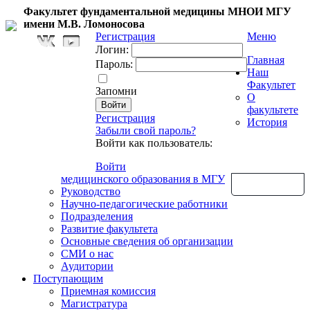
Факультет фундаментальной медицины МНОИ МГУ
имени М.В. Ломоносова
Регистрация
Меню
Логин:
Главная
Пароль:
Наш
Факультет
Запомни
О
факультете
Регистрация
История
Забыли свой пароль?
Войти как пользователь:
Войти
медицинского образования в МГУ
Обратная связь
Руководство
Научно-педагогические работники
Подразделения
Развитие факультета
Основные сведения об организации
СМИ о нас
Аудитории
Поступающим
Приемная комиссия
Магистратура