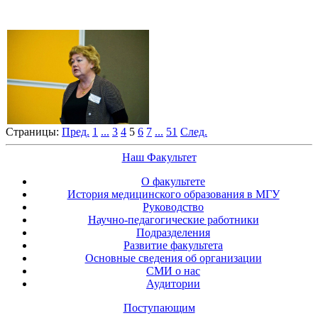
Страницы:
Пред.
1
...
3
4
5
6
7
...
51
След.
Наш Факультет
О факультете
История медицинского образования в МГУ
Руководство
Научно-педагогические работники
Подразделения
Развитие факультета
Основные сведения об организации
СМИ о нас
Аудитории
Поступающим