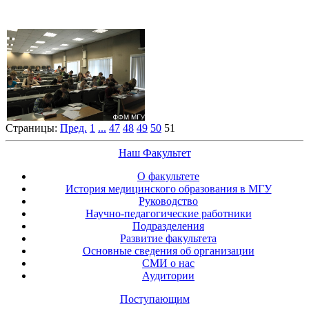
Страницы:
Пред.
1
...
47
48
49
50
51
Наш Факультет
О факультете
История медицинского образования в МГУ
Руководство
Научно-педагогические работники
Подразделения
Развитие факультета
Основные сведения об организации
СМИ о нас
Аудитории
Поступающим