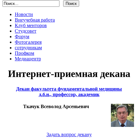
Новости
Внеучебная работа
Клуб менторов
Студсовет
Форум
Фотогалерея
сотрудникам
Профком
Медиацентр
Интернет-приемная декана
Декан факультета фундаментальной медицины
д.б.н., профессор, академик
Ткачук Всеволод Арсеньевич
Задать вопрос декану