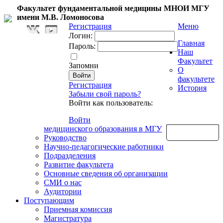
Факультет фундаментальной медицины МНОИ МГУ
имени М.В. Ломоносова
Регистрация
Меню
Логин:
Главная
Пароль:
Наш
Факультет
Запомни
О
факультете
Регистрация
История
Забыли свой пароль?
Войти как пользователь:
Войти
медицинского образования в МГУ
Обратная связь
Руководство
Научно-педагогические работники
Подразделения
Развитие факультета
Основные сведения об организации
СМИ о нас
Аудитории
Поступающим
Приемная комиссия
Магистратура