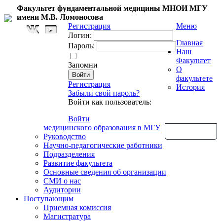
Факультет фундаментальной медицины МНОИ МГУ
имени М.В. Ломоносова
Регистрация
Меню
Логин:
Главная
Пароль:
Наш
Факультет
Запомни
О
факультете
Регистрация
История
Забыли свой пароль?
Войти как пользователь:
Войти
медицинского образования в МГУ
Обратная связь
Руководство
Научно-педагогические работники
Подразделения
Развитие факультета
Основные сведения об организации
СМИ о нас
Аудитории
Поступающим
Приемная комиссия
Магистратура