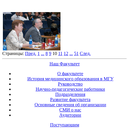
Страницы:
Пред.
1
...
8
9
10
11
12
...
51
След.
Наш Факультет
О факультете
История медицинского образования в МГУ
Руководство
Научно-педагогические работники
Подразделения
Развитие факультета
Основные сведения об организации
СМИ о нас
Аудитории
Поступающим