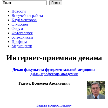
Новости
Внеучебная работа
Клуб менторов
Студсовет
Форум
Фотогалерея
сотрудникам
Профком
Медиацентр
Интернет-приемная декана
Декан факультета фундаментальной медицины
д.б.н., профессор, академик
Ткачук Всеволод Арсеньевич
Задать вопрос декану