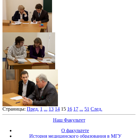
Страницы:
Пред.
1
...
13
14
15
16
17
...
51
След.
Наш Факультет
О факультете
История медицинского образования в МГУ