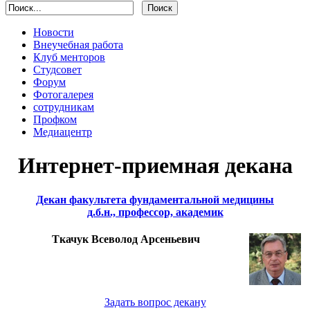
Новости
Внеучебная работа
Клуб менторов
Студсовет
Форум
Фотогалерея
сотрудникам
Профком
Медиацентр
Интернет-приемная декана
Декан факультета фундаментальной медицины
д.б.н., профессор, академик
Ткачук Всеволод Арсеньевич
Задать вопрос декану