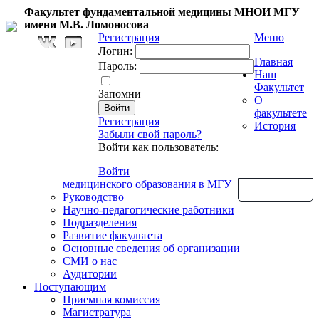
Факультет фундаментальной медицины МНОИ МГУ
имени М.В. Ломоносова
Регистрация
Меню
Логин:
Главная
Пароль:
Наш
Факультет
Запомни
О
факультете
Регистрация
История
Забыли свой пароль?
Войти как пользователь:
Войти
медицинского образования в МГУ
Обратная связь
Руководство
Научно-педагогические работники
Подразделения
Развитие факультета
Основные сведения об организации
СМИ о нас
Аудитории
Поступающим
Приемная комиссия
Магистратура