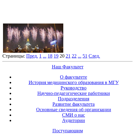
Страницы:
Пред.
1
...
18
19
20
21
22
...
51
След.
Наш Факультет
О факультете
История медицинского образования в МГУ
Руководство
Научно-педагогические работники
Подразделения
Развитие факультета
Основные сведения об организации
СМИ о нас
Аудитории
Поступающим