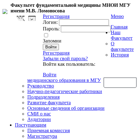
Факультет фундаментальной медицины МНОИ МГУ
имени М.В. Ломоносова
Регистрация
Меню
Логин:
Главная
Пароль:
Наш
Факультет
Запомни
О
факультете
Регистрация
История
Забыли свой пароль?
Войти как пользователь:
Войти
медицинского образования в МГУ
Обратная связь
Руководство
Научно-педагогические работники
Подразделения
Развитие факультета
Основные сведения об организации
СМИ о нас
Аудитории
Поступающим
Приемная комиссия
Магистратура