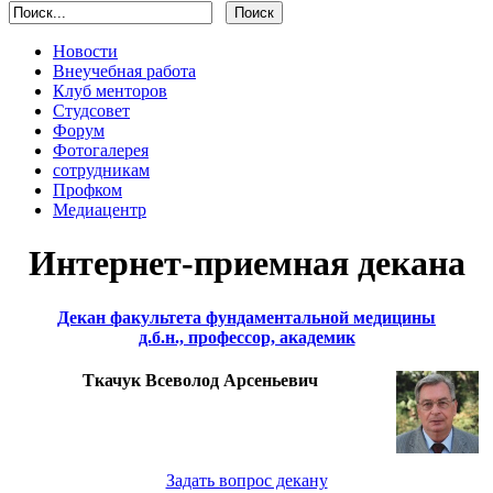
Новости
Внеучебная работа
Клуб менторов
Студсовет
Форум
Фотогалерея
сотрудникам
Профком
Медиацентр
Интернет-приемная декана
Декан факультета фундаментальной медицины
д.б.н., профессор, академик
Ткачук Всеволод Арсеньевич
Задать вопрос декану