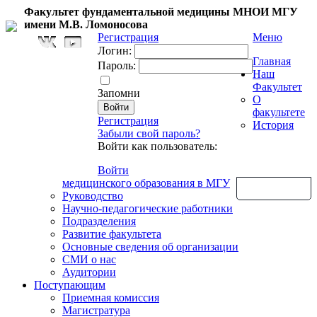
Факультет фундаментальной медицины МНОИ МГУ
имени М.В. Ломоносова
Регистрация
Меню
Логин:
Главная
Пароль:
Наш
Факультет
Запомни
О
факультете
Регистрация
История
Забыли свой пароль?
Войти как пользователь:
Войти
медицинского образования в МГУ
Обратная связь
Руководство
Научно-педагогические работники
Подразделения
Развитие факультета
Основные сведения об организации
СМИ о нас
Аудитории
Поступающим
Приемная комиссия
Магистратура