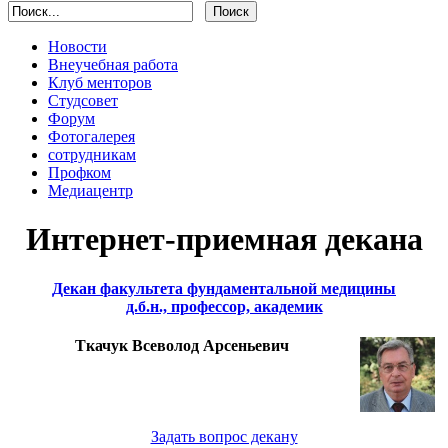
Новости
Внеучебная работа
Клуб менторов
Студсовет
Форум
Фотогалерея
сотрудникам
Профком
Медиацентр
Интернет-приемная декана
Декан факультета фундаментальной медицины
д.б.н., профессор, академик
Ткачук Всеволод Арсеньевич
Задать вопрос декану