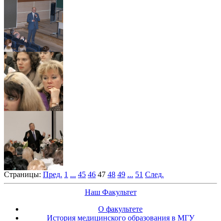
Страницы:
Пред.
1
...
45
46
47
48
49
...
51
След.
Наш Факультет
О факультете
История медицинского образования в МГУ