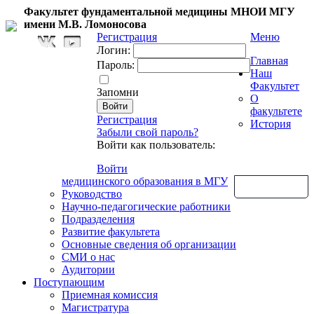
Факультет фундаментальной медицины МНОИ МГУ
имени М.В. Ломоносова
Регистрация
Меню
Логин:
Главная
Пароль:
Наш
Факультет
Запомни
О
факультете
Регистрация
История
Забыли свой пароль?
Войти как пользователь:
Войти
медицинского образования в МГУ
Обратная связь
Руководство
Научно-педагогические работники
Подразделения
Развитие факультета
Основные сведения об организации
СМИ о нас
Аудитории
Поступающим
Приемная комиссия
Магистратура