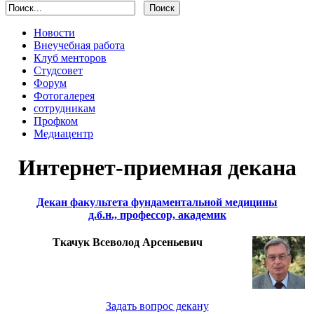
Новости
Внеучебная работа
Клуб менторов
Студсовет
Форум
Фотогалерея
сотрудникам
Профком
Медиацентр
Интернет-приемная декана
Декан факультета фундаментальной медицины
д.б.н., профессор, академик
Ткачук Всеволод Арсеньевич
Задать вопрос декану