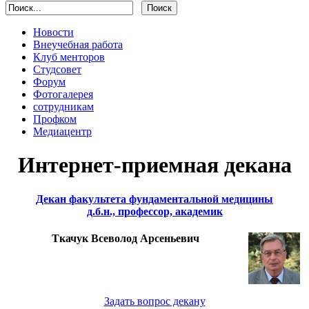
Новости
Внеучебная работа
Клуб менторов
Студсовет
Форум
Фотогалерея
сотрудникам
Профком
Медиацентр
Интернет-приемная декана
Декан факультета фундаментальной медицины
д.б.н., профессор, академик
Ткачук Всеволод Арсеньевич
Задать вопрос декану