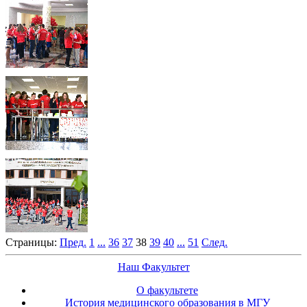
Страницы:
Пред.
1
...
36
37
38
39
40
...
51
След.
Наш Факультет
О факультете
История медицинского образования в МГУ