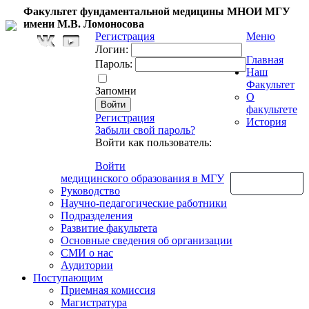
Факультет фундаментальной медицины МНОИ МГУ
имени М.В. Ломоносова
Регистрация
Меню
Логин:
Главная
Пароль:
Наш
Факультет
Запомни
О
факультете
Регистрация
История
Забыли свой пароль?
Войти как пользователь:
Войти
медицинского образования в МГУ
Обратная связь
Руководство
Научно-педагогические работники
Подразделения
Развитие факультета
Основные сведения об организации
СМИ о нас
Аудитории
Поступающим
Приемная комиссия
Магистратура