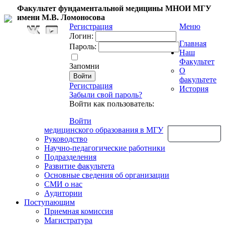
Факультет фундаментальной медицины МНОИ МГУ
имени М.В. Ломоносова
Регистрация
Меню
Логин:
Главная
Пароль:
Наш
Факультет
Запомни
О
факультете
Регистрация
История
Забыли свой пароль?
Войти как пользователь:
Войти
медицинского образования в МГУ
Обратная связь
Руководство
Научно-педагогические работники
Подразделения
Развитие факультета
Основные сведения об организации
СМИ о нас
Аудитории
Поступающим
Приемная комиссия
Магистратура