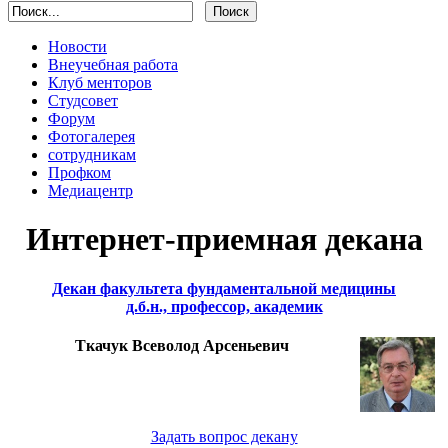
Новости
Внеучебная работа
Клуб менторов
Студсовет
Форум
Фотогалерея
сотрудникам
Профком
Медиацентр
Интернет-приемная декана
Декан факультета фундаментальной медицины
д.б.н., профессор, академик
Ткачук Всеволод Арсеньевич
Задать вопрос декану