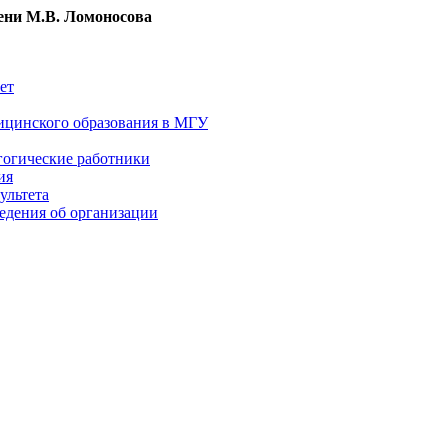
ни М.В. Ломоносова
ет
ицинского образования в МГУ
гогические работники
ия
ультета
едения об организации