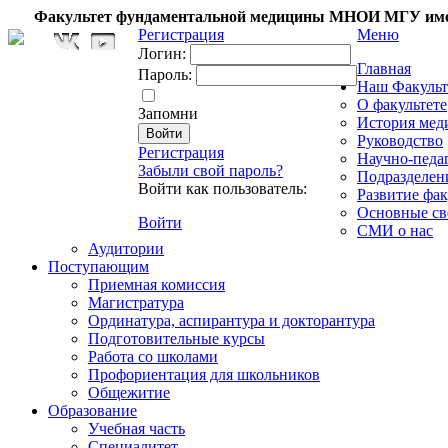
Факультет фундаментальной медицины МНОИ МГУ име
Регистрация
Меню
Логин:
Главная
Пароль:
Наш Факульт
О факультете
Запомни
История мед
Руководство
Регистрация
Научно-педа
Забыли свой пароль?
Подразделен
Войти как пользователь:
Развитие фак
Основные св
Войти
СМИ о нас
Аудитории
Поступающим
Приемная комиссия
Магистратура
Ординатура, аспирантура и докторантура
Подготовительные курсы
Работа со школами
Профориентация для школьников
Общежитие
Образование
Учебная часть
Специалитет