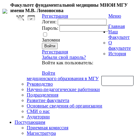
Факультет фундаментальной медицины МНОИ МГУ
имени М.В. Ломоносова
Регистрация
Меню
Логин:
Главная
Пароль:
Наш
Факультет
Запомни
О
факультете
Регистрация
История
Забыли свой пароль?
Войти как пользователь:
Войти
медицинского образования в МГУ
Обратная связь
Руководство
Научно-педагогические работники
Подразделения
Развитие факультета
Основные сведения об организации
СМИ о нас
Аудитории
Поступающим
Приемная комиссия
Магистратура