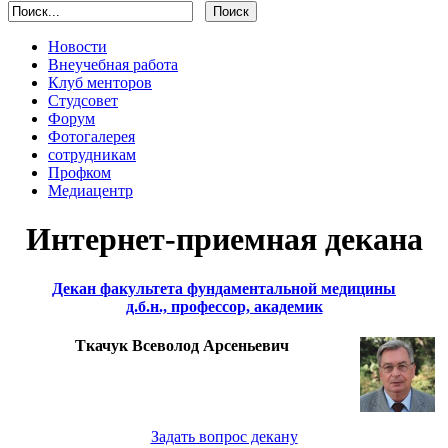
Новости
Внеучебная работа
Клуб менторов
Студсовет
Форум
Фотогалерея
сотрудникам
Профком
Медиацентр
Интернет-приемная декана
Декан факультета фундаментальной медицины
д.б.н., профессор, академик
Ткачук Всеволод Арсеньевич
Задать вопрос декану