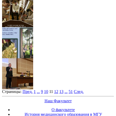
Страницы:
Пред.
1
...
9
10
11
12
13
...
51
След.
Наш Факультет
О факультете
История медицинского образования в МГУ