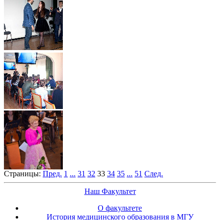
Страницы:
Пред.
1
...
31
32
33
34
35
...
51
След.
Наш Факультет
О факультете
История медицинского образования в МГУ