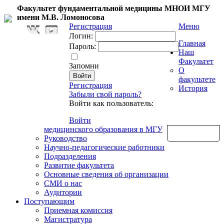
Факультет фундаментальной медицины МНОИ МГУ
имени М.В. Ломоносова
Регистрация
Меню
Логин:
Главная
Пароль:
Наш
Факультет
Запомни
О
факультете
Регистрация
История
Забыли свой пароль?
Войти как пользователь:
Войти
медицинского образования в МГУ
Обратная связь
Руководство
Научно-педагогические работники
Подразделения
Развитие факультета
Основные сведения об организации
СМИ о нас
Аудитории
Поступающим
Приемная комиссия
Магистратура