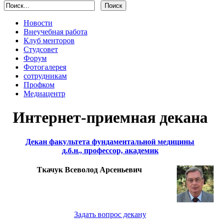
Новости
Внеучебная работа
Клуб менторов
Студсовет
Форум
Фотогалерея
сотрудникам
Профком
Медиацентр
Интернет-приемная декана
Декан факультета фундаментальной медицины
д.б.н., профессор, академик
Ткачук Всеволод Арсеньевич
Задать вопрос декану