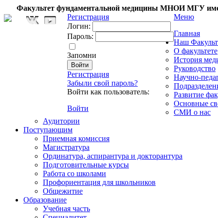
Факультет фундаментальной медицины МНОИ МГУ име
Регистрация
Меню
Логин:
Главная
Пароль:
Наш Факульт
О факультете
Запомни
История мед
Руководство
Регистрация
Научно-педа
Забыли свой пароль?
Подразделен
Войти как пользователь:
Развитие фак
Основные св
Войти
СМИ о нас
Аудитории
Поступающим
Приемная комиссия
Магистратура
Ординатура, аспирантура и докторантура
Подготовительные курсы
Работа со школами
Профориентация для школьников
Общежитие
Образование
Учебная часть
Специалитет