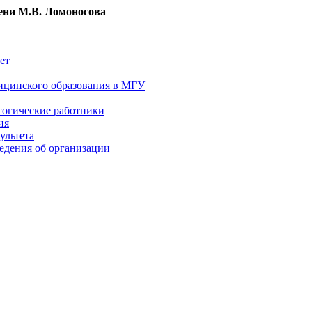
ни М.В. Ломоносова
ет
ицинского образования в МГУ
гогические работники
ия
ультета
едения об организации