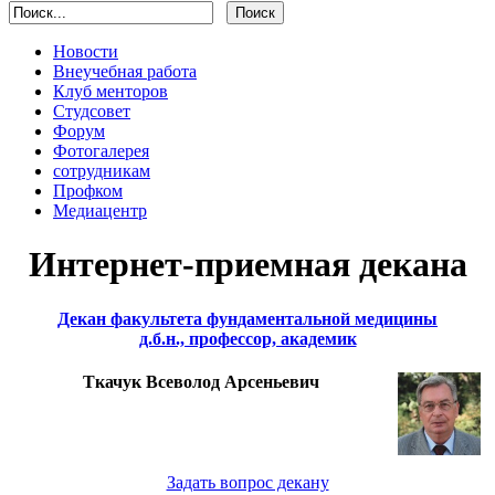
Новости
Внеучебная работа
Клуб менторов
Студсовет
Форум
Фотогалерея
сотрудникам
Профком
Медиацентр
Интернет-приемная декана
Декан факультета фундаментальной медицины
д.б.н., профессор, академик
Ткачук Всеволод Арсеньевич
Задать вопрос декану