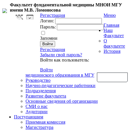
Факультет фундаментальной медицины МНОИ МГУ
имени М.В. Ломоносова
Регистрация
Меню
Логин:
Главная
Пароль:
Наш
Факультет
Запомни
О
факультете
Регистрация
История
Забыли свой пароль?
Войти как пользователь:
Войти
медицинского образования в МГУ
Обратная связь
Руководство
Научно-педагогические работники
Подразделения
Развитие факультета
Основные сведения об организации
СМИ о нас
Аудитории
Поступающим
Приемная комиссия
Магистратура