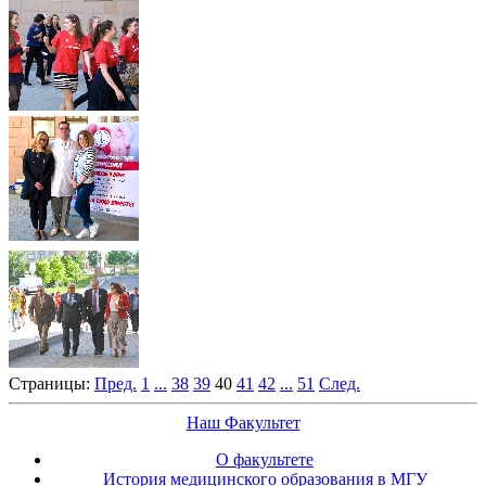
Страницы:
Пред.
1
...
38
39
40
41
42
...
51
След.
Наш Факультет
О факультете
История медицинского образования в МГУ