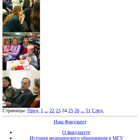
Страницы:
Пред.
1
...
22
23
24
25
26
...
51
След.
Наш Факультет
О факультете
История медицинского образования в МГУ