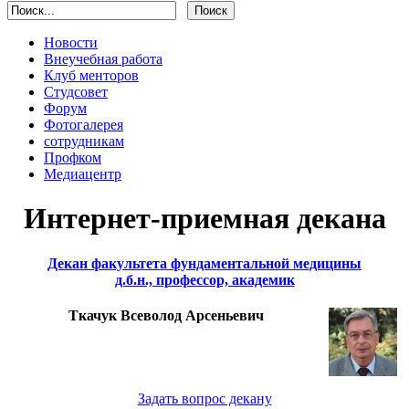
Новости
Внеучебная работа
Клуб менторов
Студсовет
Форум
Фотогалерея
сотрудникам
Профком
Медиацентр
Интернет-приемная декана
Декан факультета фундаментальной медицины
д.б.н., профессор, академик
Ткачук Всеволод Арсеньевич
Задать вопрос декану