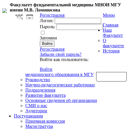
Факультет фундаментальной медицины МНОИ МГУ
имени М.В. Ломоносова
Регистрация
Меню
Логин:
Главная
Пароль:
Наш
Факультет
Запомни
О
факультете
Регистрация
История
Забыли свой пароль?
Войти как пользователь:
Войти
медицинского образования в МГУ
Обратная связь
Руководство
Научно-педагогические работники
Подразделения
Развитие факультета
Основные сведения об организации
СМИ о нас
Аудитории
Поступающим
Приемная комиссия
Магистратура