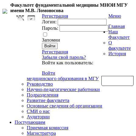
Факультет фундаментальной медицины МНОИ МГУ
имени М.В. Ломоносова
Регистрация
Меню
Логин:
Главная
Пароль:
Наш
Факультет
Запомни
О
факультете
Регистрация
История
Забыли свой пароль?
Войти как пользователь:
Войти
медицинского образования в МГУ
Обратная связь
Руководство
Научно-педагогические работники
Подразделения
Развитие факультета
Основные сведения об организации
СМИ о нас
Аудитории
Поступающим
Приемная комиссия
Магистратура