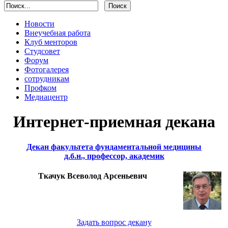
Новости
Внеучебная работа
Клуб менторов
Студсовет
Форум
Фотогалерея
сотрудникам
Профком
Медиацентр
Интернет-приемная декана
Декан факультета фундаментальной медицины
д.б.н., профессор, академик
Ткачук Всеволод Арсеньевич
Задать вопрос декану