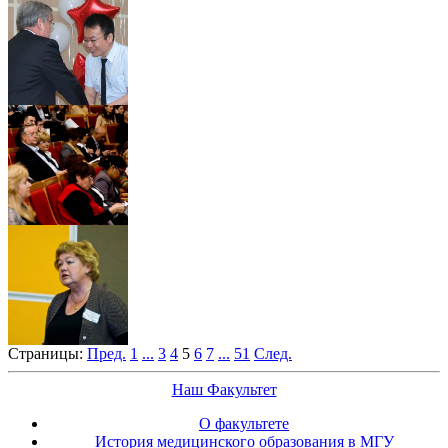
Страницы:
Пред.
1
...
3
4
5
6
7
...
51
След.
Наш Факультет
О факультете
История медицинского образования в МГУ