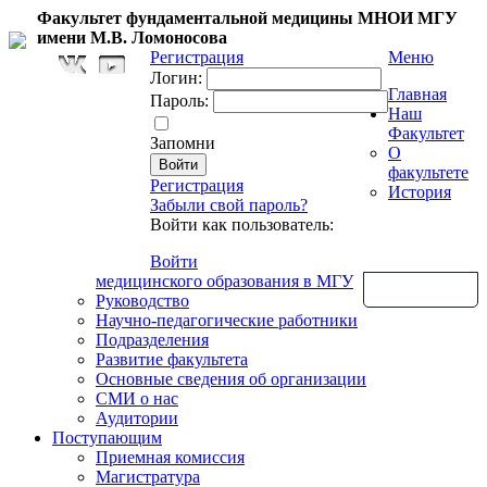
Факультет фундаментальной медицины МНОИ МГУ
имени М.В. Ломоносова
Регистрация
Меню
Логин:
Главная
Пароль:
Наш
Факультет
Запомни
О
факультете
Регистрация
История
Забыли свой пароль?
Войти как пользователь:
Войти
медицинского образования в МГУ
Обратная связь
Руководство
Научно-педагогические работники
Подразделения
Развитие факультета
Основные сведения об организации
СМИ о нас
Аудитории
Поступающим
Приемная комиссия
Магистратура