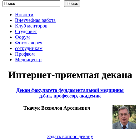
Новости
Внеучебная работа
Клуб менторов
Студсовет
Форум
Фотогалерея
сотрудникам
Профком
Медиацентр
Интернет-приемная декана
Декан факультета фундаментальной медицины
д.б.н., профессор, академик
Ткачук Всеволод Арсеньевич
Задать вопрос декану