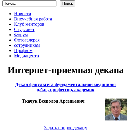
Новости
Внеучебная работа
Клуб менторов
Студсовет
Форум
Фотогалерея
сотрудникам
Профком
Медиацентр
Интернет-приемная декана
Декан факультета фундаментальной медицины
д.б.н., профессор, академик
Ткачук Всеволод Арсеньевич
Задать вопрос декану