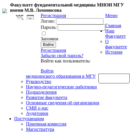
Факультет фундаментальной медицины МНОИ МГУ
имени М.В. Ломоносова
Регистрация
Меню
Логин:
Главная
Пароль:
Наш
Факультет
Запомни
О
факультете
Регистрация
История
Забыли свой пароль?
Войти как пользователь:
Войти
медицинского образования в МГУ
Обратная связь
Руководство
Научно-педагогические работники
Подразделения
Развитие факультета
Основные сведения об организации
СМИ о нас
Аудитории
Поступающим
Приемная комиссия
Магистратура