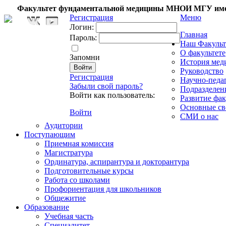
Факультет фундаментальной медицины МНОИ МГУ име
Регистрация
Меню
Логин:
Главная
Пароль:
Наш Факульт
О факультете
Запомни
История мед
Руководство
Регистрация
Научно-педа
Забыли свой пароль?
Подразделен
Войти как пользователь:
Развитие фак
Основные св
Войти
СМИ о нас
Аудитории
Поступающим
Приемная комиссия
Магистратура
Ординатура, аспирантура и докторантура
Подготовительные курсы
Работа со школами
Профориентация для школьников
Общежитие
Образование
Учебная часть
Специалитет