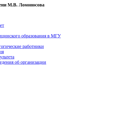
ни М.В. Ломоносова
ет
ицинского образования в МГУ
гогические работники
ия
ультета
едения об организации