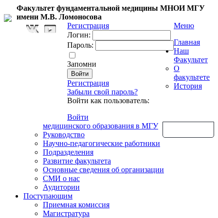
Факультет фундаментальной медицины МНОИ МГУ
имени М.В. Ломоносова
Регистрация
Меню
Логин:
Главная
Пароль:
Наш
Факультет
Запомни
О
факультете
Регистрация
История
Забыли свой пароль?
Войти как пользователь:
Войти
медицинского образования в МГУ
Обратная связь
Руководство
Научно-педагогические работники
Подразделения
Развитие факультета
Основные сведения об организации
СМИ о нас
Аудитории
Поступающим
Приемная комиссия
Магистратура