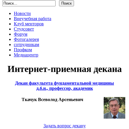
Новости
Внеучебная работа
Клуб менторов
Студсовет
Форум
Фотогалерея
сотрудникам
Профком
Медиацентр
Интернет-приемная декана
Декан факультета фундаментальной медицины
д.б.н., профессор, академик
Ткачук Всеволод Арсеньевич
Задать вопрос декану