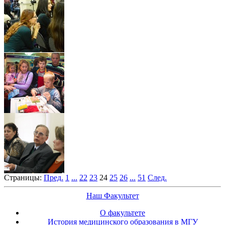
Страницы:
Пред.
1
...
22
23
24
25
26
...
51
След.
Наш Факультет
О факультете
История медицинского образования в МГУ