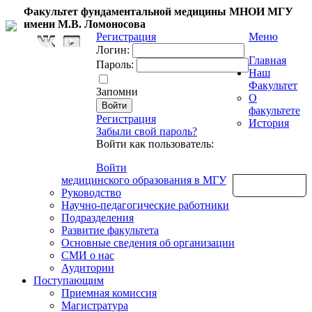
Факультет фундаментальной медицины МНОИ МГУ
имени М.В. Ломоносова
Регистрация
Меню
Логин:
Главная
Пароль:
Наш
Факультет
Запомни
О
факультете
Регистрация
История
Забыли свой пароль?
Войти как пользователь:
Войти
медицинского образования в МГУ
Обратная связь
Руководство
Научно-педагогические работники
Подразделения
Развитие факультета
Основные сведения об организации
СМИ о нас
Аудитории
Поступающим
Приемная комиссия
Магистратура