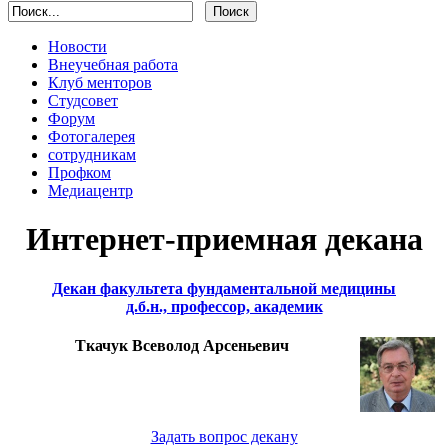
Новости
Внеучебная работа
Клуб менторов
Студсовет
Форум
Фотогалерея
сотрудникам
Профком
Медиацентр
Интернет-приемная декана
Декан факультета фундаментальной медицины
д.б.н., профессор, академик
Ткачук Всеволод Арсеньевич
Задать вопрос декану