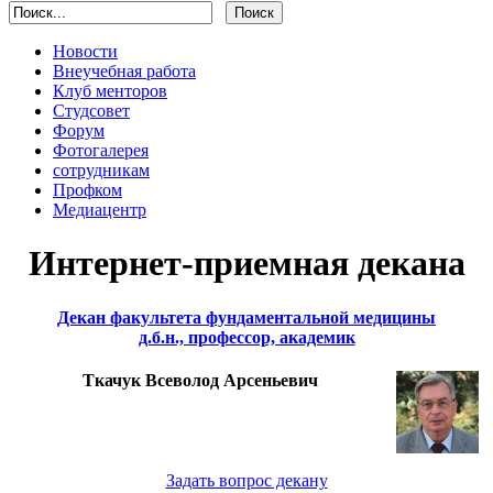
Новости
Внеучебная работа
Клуб менторов
Студсовет
Форум
Фотогалерея
сотрудникам
Профком
Медиацентр
Интернет-приемная декана
Декан факультета фундаментальной медицины
д.б.н., профессор, академик
Ткачук Всеволод Арсеньевич
Задать вопрос декану