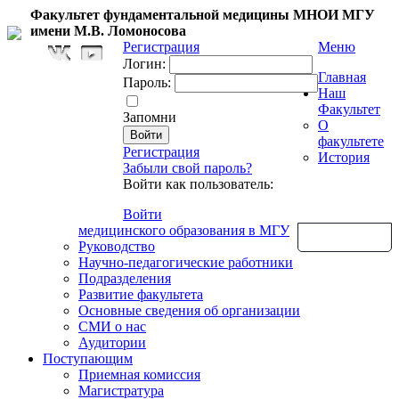
Факультет фундаментальной медицины МНОИ МГУ
имени М.В. Ломоносова
Регистрация
Меню
Логин:
Главная
Пароль:
Наш
Факультет
Запомни
О
факультете
Регистрация
История
Забыли свой пароль?
Войти как пользователь:
Войти
медицинского образования в МГУ
Обратная связь
Руководство
Научно-педагогические работники
Подразделения
Развитие факультета
Основные сведения об организации
СМИ о нас
Аудитории
Поступающим
Приемная комиссия
Магистратура