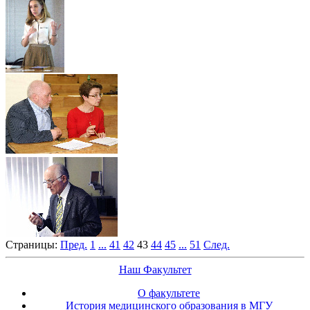
Страницы:
Пред.
1
...
41
42
43
44
45
...
51
След.
Наш Факультет
О факультете
История медицинского образования в МГУ