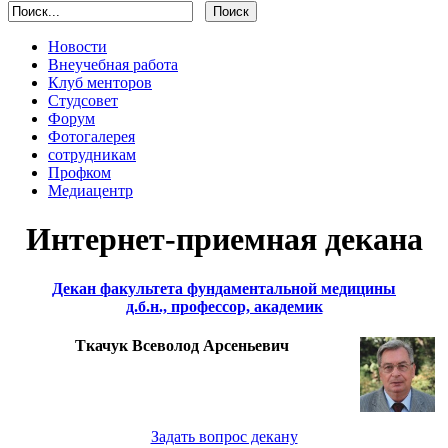
Новости
Внеучебная работа
Клуб менторов
Студсовет
Форум
Фотогалерея
сотрудникам
Профком
Медиацентр
Интернет-приемная декана
Декан факультета фундаментальной медицины
д.б.н., профессор, академик
Ткачук Всеволод Арсеньевич
Задать вопрос декану