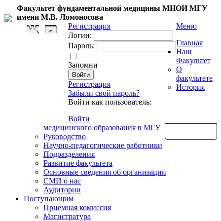
Факультет фундаментальной медицины МНОИ МГУ
имени М.В. Ломоносова
Регистрация
Меню
Логин:
Главная
Пароль:
Наш
Факультет
Запомни
О
факультете
Регистрация
История
Забыли свой пароль?
Войти как пользователь:
Войти
медицинского образования в МГУ
Обратная связь
Руководство
Научно-педагогические работники
Подразделения
Развитие факультета
Основные сведения об организации
СМИ о нас
Аудитории
Поступающим
Приемная комиссия
Магистратура