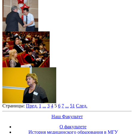
Страницы:
Пред.
1
...
3
4
5
6
7
...
51
След.
Наш Факультет
О факультете
История медицинского образования в МГУ