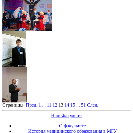
Страницы:
Пред.
1
...
11
12
13
14
15
...
51
След.
Наш Факультет
О факультете
История медицинского образования в МГУ