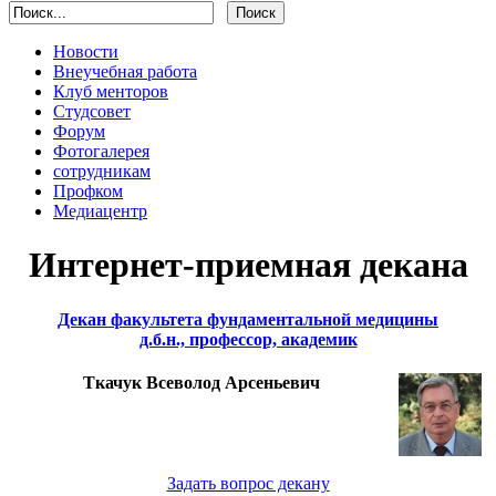
Новости
Внеучебная работа
Клуб менторов
Студсовет
Форум
Фотогалерея
сотрудникам
Профком
Медиацентр
Интернет-приемная декана
Декан факультета фундаментальной медицины
д.б.н., профессор, академик
Ткачук Всеволод Арсеньевич
Задать вопрос декану