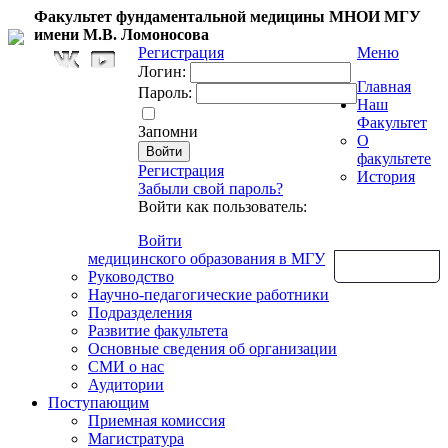
Факультет фундаментальной медицины МНОИ МГУ
имени М.В. Ломоносова
Регистрация
Меню
Логин:
Главная
Пароль:
Наш
Факультет
Запомни
О
факультете
Регистрация
История
Забыли свой пароль?
Войти как пользователь:
Войти
медицинского образования в МГУ
Обратная связь
Руководство
Научно-педагогические работники
Подразделения
Развитие факультета
Основные сведения об организации
СМИ о нас
Аудитории
Поступающим
Приемная комиссия
Магистратура