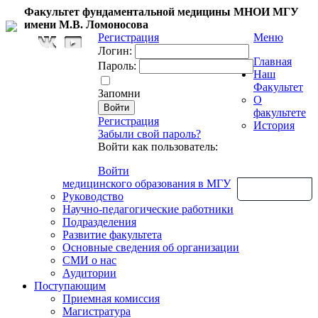
Факультет фундаментальной медицины МНОИ МГУ
имени М.В. Ломоносова
Регистрация
Меню
Логин:
Главная
Пароль:
Наш
Факультет
Запомни
О
факультете
Регистрация
История
Забыли свой пароль?
Войти как пользователь:
Войти
медицинского образования в МГУ
Обратная связь
Руководство
Научно-педагогические работники
Подразделения
Развитие факультета
Основные сведения об организации
СМИ о нас
Аудитории
Поступающим
Приемная комиссия
Магистратура