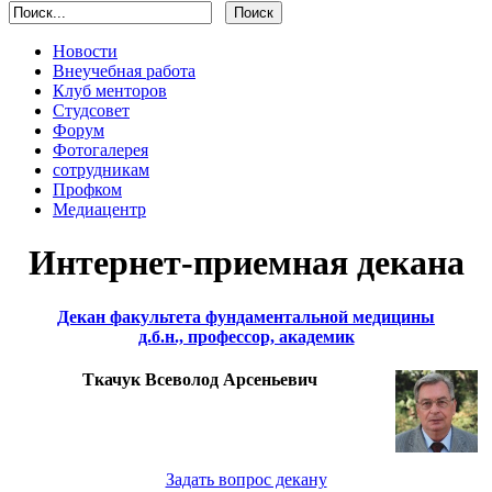
Новости
Внеучебная работа
Клуб менторов
Студсовет
Форум
Фотогалерея
сотрудникам
Профком
Медиацентр
Интернет-приемная декана
Декан факультета фундаментальной медицины
д.б.н., профессор, академик
Ткачук Всеволод Арсеньевич
Задать вопрос декану