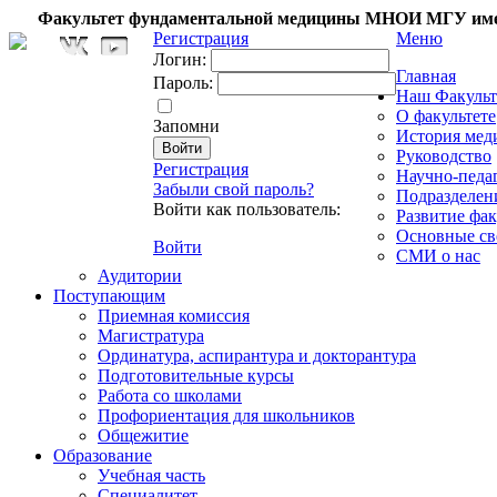
Факультет фундаментальной медицины МНОИ МГУ име
Регистрация
Меню
Логин:
Главная
Пароль:
Наш Факульт
О факультете
Запомни
История мед
Руководство
Регистрация
Научно-педа
Забыли свой пароль?
Подразделен
Войти как пользователь:
Развитие фак
Основные св
Войти
СМИ о нас
Аудитории
Поступающим
Приемная комиссия
Магистратура
Ординатура, аспирантура и докторантура
Подготовительные курсы
Работа со школами
Профориентация для школьников
Общежитие
Образование
Учебная часть
Специалитет