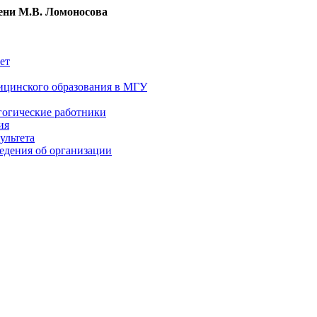
ни М.В. Ломоносова
ет
ицинского образования в МГУ
гогические работники
ия
ультета
едения об организации